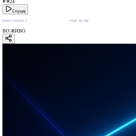
24
Слушај
ПОПУЛАРНОСТ
РАНГ ВО МК
24 поени
#14
ВО ЖИВО