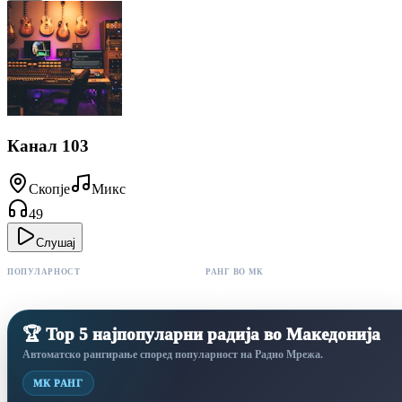
Канал 103
Скопје
Микс
49
Слушај
ПОПУЛАРНОСТ
РАНГ ВО МК
49 поени
#11
🏆 Top 5 најпопуларни радија во Македонија
Автоматско рангирање според популарност на Радио Мрежа.
МК РАНГ