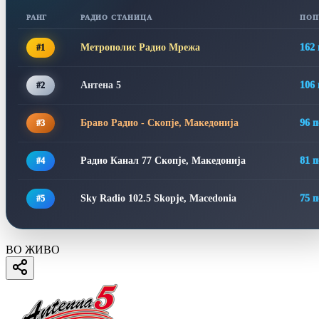
РАНГ
РАДИО СТАНИЦА
ПОП
Метрополис Радио Мрежа
162
#1
Антена 5
106
#2
Браво Радио - Скопје, Македонија
96 
#3
Радио Канал 77 Скопје, Македонија
81 
#4
Sky Radio 102.5 Skopje, Macedonia
75 
#5
ВО ЖИВО