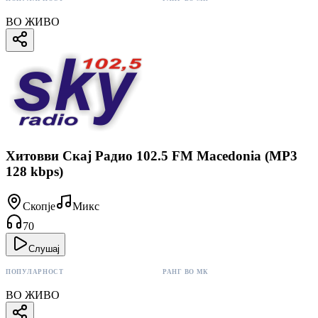
66 поени
#9
ВО ЖИВО
Хитовви Скај Радио 102.5 FM Macedonia (MP3
128 kbps)
Скопје
Микс
70
Слушај
ПОПУЛАРНОСТ
РАНГ ВО МК
70 поени
#7
ВО ЖИВО