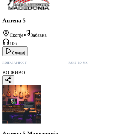
Антена 5
Скопје
Забавна
106
Слушај
ПОПУЛАРНОСТ
РАНГ ВО МК
106 поени
#2
ВО ЖИВО
Антена 5 Македонија