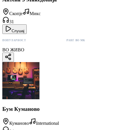
Скопје
Микс
31
Слушај
ПОПУЛАРНОСТ
РАНГ ВО МК
31 поени
#12
ВО ЖИВО
Бум Куманово
Куманово
International