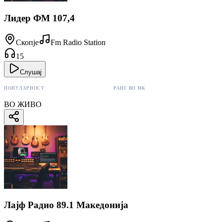
Лидер ФМ 107,4
Скопје
Fm Radio Station
15
Слушај
ПОПУЛАРНОСТ
РАНГ ВО МК
15 поени
#24
ВО ЖИВО
Лајф Радио 89.1 Македонија