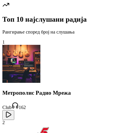
Топ 10 најслушани радија
Рангирање според број на слушања
1
Метрополис Радио Мрежа
Club
162
2