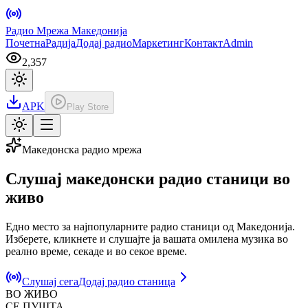
Радио Мрежа Македонија
Почетна
Радија
Додај радио
Маркетинг
Контакт
Admin
2,357
APK
Play Store
Македонска радио мрежа
Слушај македонски радио станици
во
живо
Едно место за најпопуларните радио станици од Македонија.
Изберете, кликнете и слушајте ја вашата омилена музика во
реално време, секаде и во секое време.
Слушај сега
Додај радио станица
ВО ЖИВО
СЕ ПУШТА