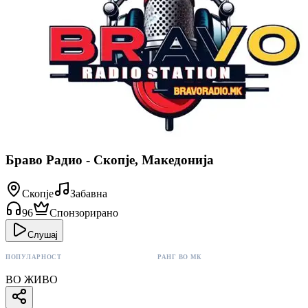
Браво Радио - Скопје, Македонија
Скопје
Забавна
96
Спонзорирано
Слушај
ПОПУЛАРНОСТ
РАНГ ВО МК
96 поени
#3
ВО ЖИВО