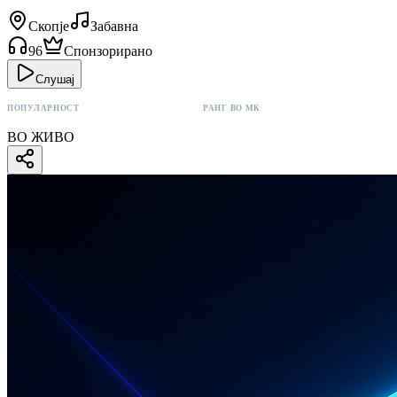
Скопје
Забавна
96
Спонзорирано
Слушај
ПОПУЛАРНОСТ
РАНГ ВО МК
96 поени
#3
ВО ЖИВО