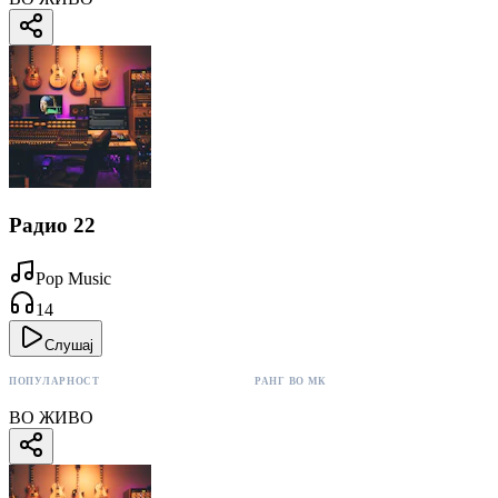
Радио 22
Pop Music
14
Слушај
ПОПУЛАРНОСТ
РАНГ ВО МК
14 поени
#29
ВО ЖИВО