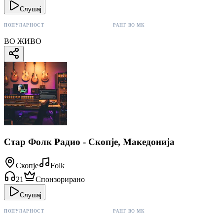
Слушај
ПОПУЛАРНОСТ
РАНГ ВО МК
66 поени
#9
ВО ЖИВО
Стар Фолк Радио - Скопје, Македонија
Скопје
Folk
21
Спонзорирано
Слушај
ПОПУЛАРНОСТ
РАНГ ВО МК
21 поени
#16