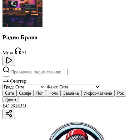
Радио Браво
Микс
51
Филтер:
Сите
Скопје
Поп
Фолк
Забавна
Информативна
Рок
Друго
ВО ЖИВО