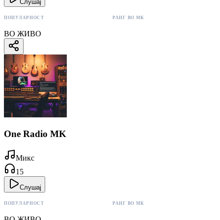
Слушај
ПОПУЛАРНОСТ
РАНГ ВО МК
162 поени
#1
ВО ЖИВО
One Radio MK
Микс
15
Слушај
ПОПУЛАРНОСТ
РАНГ ВО МК
15 поени
#22
ВО ЖИВО