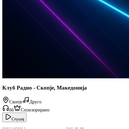
Клуб Радио - Скопје, Македонија
Скопје
Друго
66
Спонзорирано
Слушај
ПОПУЛАРНОСТ
РАНГ ВО МК