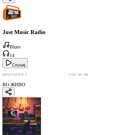
Just Music Radio
Blues
14
Слушај
ПОПУЛАРНОСТ
РАНГ ВО МК
14 поени
#28
ВО ЖИВО