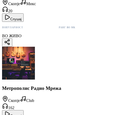
Скопје
Микс
20
Слушај
ПОПУЛАРНОСТ
РАНГ ВО МК
20 поени
#17
ВО ЖИВО
Метрополис Радио Мрежа
Скопје
Club
162